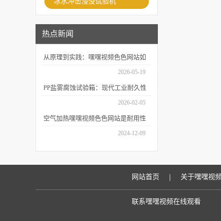
冰水冲击浸没试验机
热点新闻
从原理到实践：嘿嘿视频色色网站如
何精准模拟海洋腐蚀环境？
2026-05-19
PP盐雾腐蚀试验箱：现代工业耐久性
评价的关键技术装备
2026-02-05
空气加热嘿嘿视频色色网站是耐用性
测试的重要工具
2024-12-09
|
网站首页
关于嘿嘿视
联系嘿嘿视频在线观看