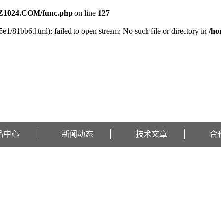
Z1024.COM/func.php
on line
127
e1/81bb6.html): failed to open stream: No such file or directory in
/h
品中心
新闻动态
技术文章
合