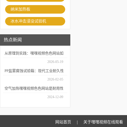
纳米加热板
冰水冲击浸没试验机
热点新闻
从原理到实践：嘿嘿视频色色网站如
何精准模拟海洋腐蚀环境？
2026-05-19
PP盐雾腐蚀试验箱：现代工业耐久性
评价的关键技术装备
2026-02-05
空气加热嘿嘿视频色色网站是耐用性
测试的重要工具
2024-12-09
|
网站首页
关于嘿嘿视频在线观看