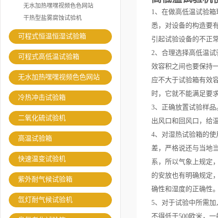
无水加热嘿嘿视频色色网站
1、在做高低温试验
干热型盐雾腐蚀试验机
悉，对设备的构造要
可程式恒温恒湿试验箱
引起试验设备的不正
2、合理选择高低温
可程式高低温试验箱
效容积之间也要保持
无水加热嘿嘿视频色色网站
应不大于试验箱有效容
时，它就不能满足要
冷热冲击试验箱
3、正确放置试验样品
二氧化硫试验机
出风口和回风口，给
4、对湿热试验箱的使
高温试验箱
差，严格说还与当地
快速温变试验机
系，所以气象上规定
的安放也有明确规定，
紫外耐气候试验箱
确性和湿度的正确性
氙灯耐气候试验机
5、对于试验中所需
不得低于500欧米，一般