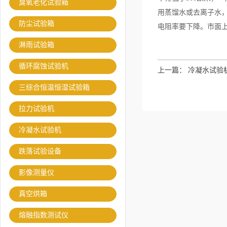
臭氧老化试验箱
用蒸馏水或去离子水
防尘试验箱
电阻率要下降。市面
淋雨试验箱
循环腐蚀试验机
上一篇：
冷凝水试验
三综合恒温恒湿试验箱
拉力试验机
冷凝水试验机
跌落试验设备
影像测量仪
真空烘箱
熔融指数测试仪