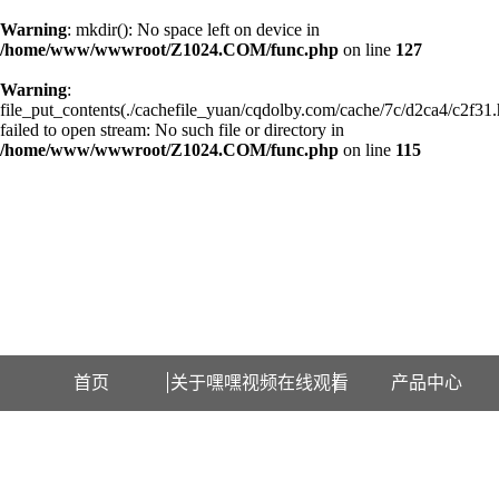
Warning
: mkdir(): No space left on device in
/home/www/wwwroot/Z1024.COM/func.php
on line
127
Warning
:
file_put_contents(./cachefile_yuan/cqdolby.com/cache/7c/d2ca4/c2f31.
failed to open stream: No such file or directory in
/home/www/wwwroot/Z1024.COM/func.php
on line
115
欢迎访问江苏嘿嘿视频在线观看检测设备有限公司网站！
首页
关于嘿嘿视频在线观看
产品中心